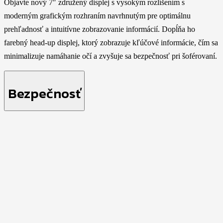
Objavte nový 7″ združený displej s vysokým rozlíšením s
moderným grafickým rozhraním navrhnutým pre optimálnu
prehľadnosť a intuitívne zobrazovanie informácií. Dopĺňa ho
farebný head-up displej, ktorý zobrazuje kľúčové informácie, čím sa
minimalizuje namáhanie očí a zvyšuje sa bezpečnosť pri šoférovaní.
Bezpečnosť