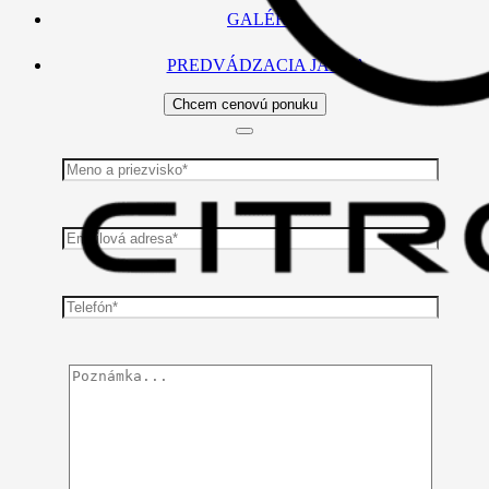
GALÉRIA
PREDVÁDZACIA JAZDA
Chcem cenovú ponuku