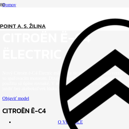
Domov
Elektrické osobné vozidlá
Citroën ë-C4
POINT A. S. ŽILINA
CITROËN Ë-C4
ËLECTRIC
Nový Citroën ë-C4 Ëlectric má všetky tie isté vlastnosti ako verzie
so spaľovacím motorom. Dizajn, úroveň pohodlia a jednoduchosť
použitia sú úplne rovnaké. V meste Vám Citroën ë-C4 umožní
jazdiť bez akéhokoľvek hluku alebo emisií CO2.
Objaviť model
CITROËN Ë-C4
O VOZIDLE