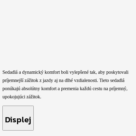
Sedadlá a dynamický komfort boli vylepšené tak, aby poskytovali
príjemnejší zážitok z jazdy aj na dlhé vzdialenosti. Tieto sedadlá
ponúkajú absolútny komfort a premenia každú cestu na príjemný,
upokojujúci zážitok.
Displej