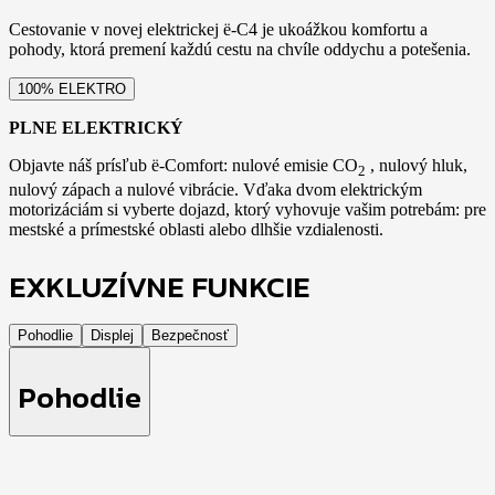
Cestovanie v novej elektrickej ë-C4 je ukoážkou komfortu a
pohody, ktorá premení každú cestu na chvíle oddychu a potešenia.
100% ELEKTRO
PLNE ELEKTRICKÝ
Objavte náš prísľub ë-Comfort: nulové emisie CO
, nulový hluk,
2
nulový zápach a nulové vibrácie. Vďaka dvom elektrickým
motorizáciám si vyberte dojazd, ktorý vyhovuje vašim potrebám: pre
mestské a prímestské oblasti alebo dlhšie vzdialenosti.
EXKLUZÍVNE FUNKCIE
Pohodlie
Displej
Bezpečnosť
Pohodlie