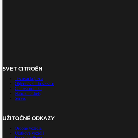
SVET CITROËN
Testovacia jazda
Objednávka do servisu
Cenová ponuka
Náhradné diely
Servis
UŽITOČNÉ ODKAZY
Osobné vozidlá
Úžitkové vozidlá