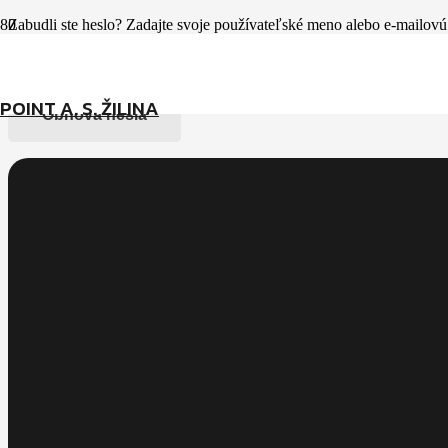
Zabudli ste heslo? Zadajte svoje používateľské meno alebo e-mailov
Používateľské meno alebo e-mailová adresa
*
Povinné
POINT A. S. ŽILINA
Obnova hesla