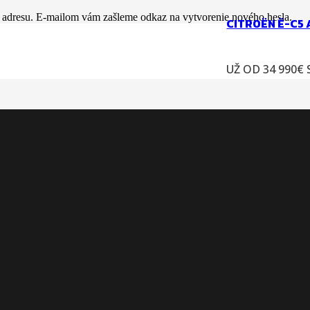
ú adresu. E-mailom vám zašleme odkaz na vytvorenie nového hesla.
CITROËN Ë-C5
UŽ OD 34 990€