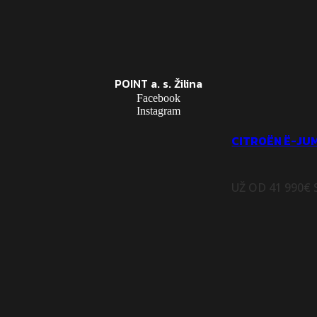
POINT a. s. Žilina
Facebook
Instagram
CITROËN Ë-JU
UŽ OD 41 990€