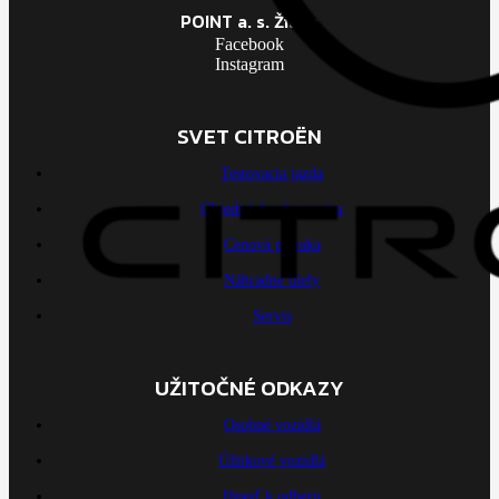
POINT a. s. Žilina
Facebook
Instagram
SVET CITROËN
Testovacia jazda
Objednávka do servisu
Cenová ponuka
Náhradné diely
Servis
UŽITOČNÉ ODKAZY
Osobné vozidlá
Úžitkové vozidlá
Ihneď k odberu