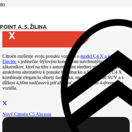
Nový Citroën C4
POINT A. S. ŽILINA
X
Citroën rozširuje svoju ponuku vozidiel o
model C4 X a ë-C4 X
Electric
s jedinečne štýlovým konceptom navrhnutým pre
zákazníkov, ktorí na trhu s automobilmi strednej triedy hľadajú
atraktívnu alternatívu k ponuke hatchbacku a SUV. Model C4 X
kombinuje eleganciu siluety fastbacku, moderný vzhľad SUV a s
dĺžkou 4,60m nadčasovú príťažlivosť priestranného 4-dverového
vozidla.
Nový Citroën C5 Aircross