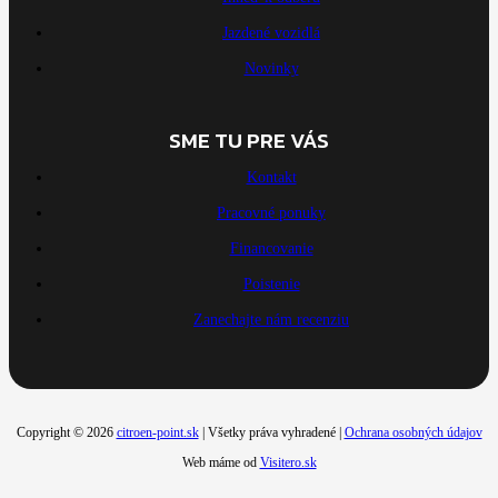
Jazdené vozidlá
Novinky
SME TU PRE VÁS
Kontakt
Pracovné ponuky
Financovanie
Poistenie
Zanechajte nám recenziu
Copyright © 2026
citroen-point.sk
| Všetky práva vyhradené |
Ochrana osobných údajov
Web máme od
Visitero.sk